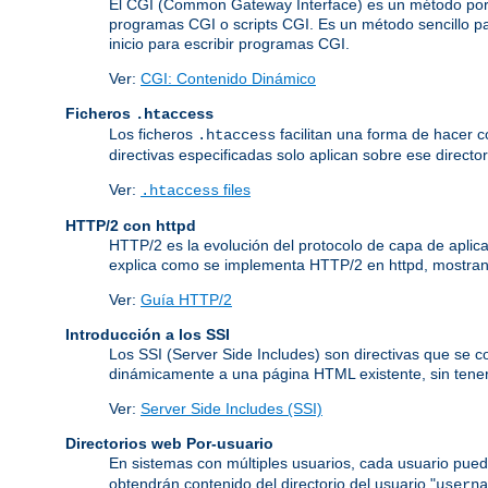
El CGI (Common Gateway Interface) es un método por 
programas CGI o scripts CGI. Es un método sencillo pa
inicio para escribir programas CGI.
Ver:
CGI: Contenido Dinámico
Ficheros
.htaccess
Los ficheros
facilitan una forma de hacer co
.htaccess
directivas especificadas solo aplican sobre ese director
Ver:
files
.htaccess
HTTP/2 con httpd
HTTP/2 es la evolución del protocolo de capa de aplic
explica como se implementa HTTP/2 en httpd, mostrand
Ver:
Guía HTTP/2
Introducción a los SSI
Los SSI (Server Side Includes) son directivas que se 
dinámicamente a una página HTML existente, sin tener
Ver:
Server Side Includes (SSI)
Directorios web Por-usuario
En sistemas con múltiples usuarios, cada usuario pued
obtendrán contenido del directorio del usuario "
userna