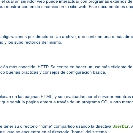
el cual un servidor web puede interactuar con programas externos d
ra mostrar contenido dinámico en tu sitio web. Este documento es una
nfiguraciones por-directorio. Un archivo, que contiene una o más direct
io y los subdirectorios del mismo.
ación más conocido, HTTP. Se centra en hacer un uso más eficiente de
o buenas prácticas y consejos de configuración básica.
colocan en las páginas HTML, y son evaluadas por el servidor mientras 
 que servir la página entera a través de un programa CGI u otro méto
e tener su directorio "home" compartido usando la directiva
. 
UserDir
" que se encuentra en el directorio "home" del sistema.
me