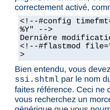
correctement activé, comm
<!--#config timefmt
%Y" -->
Dernière modificati
<!--#flastmod file=
>
Bien entendu, vous deve
par le nom du
ssi.shtml
faites référence. Ceci ne 
vous recherchez un morc
générique que vous pourr