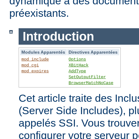
dynamique à des documen
préexistants.
Introduction
Modules Apparentés
Directives Apparentées
mod_include
Options
mod_cgi
XBitHack
mod_expires
AddType
SetOutputFilter
BrowserMatchNoCase
Cet article traite des Inc
(Server Side Includes),
appelés SSI. Vous trouver
configurer votre serveur p