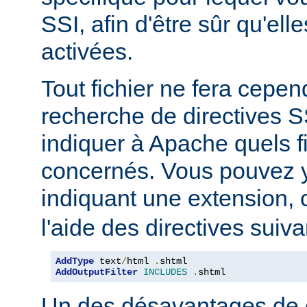
SSI, afin d'être sûr qu'ell
activées.
Tout fichier ne fera cepen
recherche de directives 
indiquer à Apache quels f
concernés. Vous pouvez y
indiquant une extension
l'aide des directives suiva
AddType
 text
/
html 
.
AddOutputFilter
INCLUDES
.
shtml
Un des désavantages de 