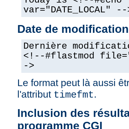
Today is <!--#echo
var="DATE_LOCAL" --
Date de modification
Dernière modificati
<!--#flastmod file=
->
Le format peut là aussi êt
l'attribut
.
timefmt
Inclusion des résult
programme CGI