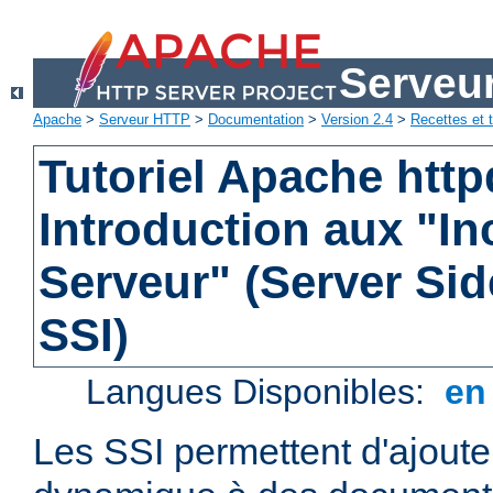
Serveu
Apache
>
Serveur HTTP
>
Documentation
>
Version 2.4
>
Recettes et t
Tutoriel Apache http
Introduction aux "In
Serveur" (Server Sid
SSI)
Langues Disponibles:
e
Les SSI permettent d'ajout