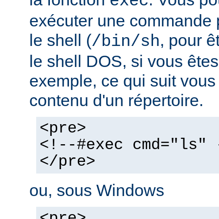
exec
exécuter une commande pa
le shell (
, pour ê
/bin/sh
le shell DOS, si vous ête
exemple, ce qui suit vous 
contenu d'un répertoire.
<pre>
<!--#exec cmd="ls" 
</pre>
ou, sous Windows
<pre>