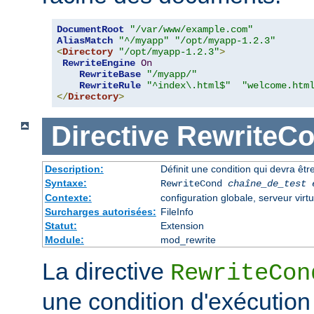
DocumentRoot
"/var/www/example.com"
AliasMatch
"^/myapp"
"/opt/myapp-1.2.3"
<
Directory
"/opt/myapp-1.2.3"
>
RewriteEngine
On
RewriteBase
"/myapp/"
RewriteRule
"^index\.html$"
"welcome.htm
</
Directory
>
Directive
RewriteC
Description:
Définit une condition qui devra être
Syntaxe:
RewriteCond
chaîne_de_test
Contexte:
configuration globale, serveur virtu
Surcharges autorisées:
FileInfo
Statut:
Extension
Module:
mod_rewrite
La directive
RewriteCon
une condition d'exécution