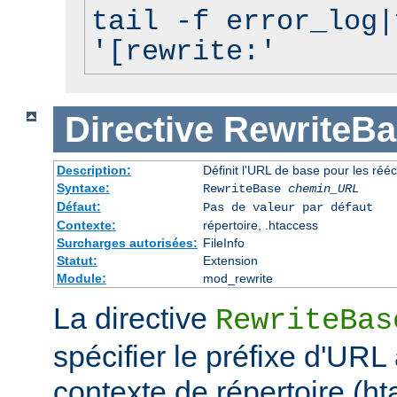
tail -f error_log|
'[rewrite:'
Directive
RewriteBa
Description:
Définit l'URL de base pour les rééc
Syntaxe:
RewriteBase
chemin_URL
Défaut:
Pas de valeur par défaut
Contexte:
répertoire, .htaccess
Surcharges autorisées:
FileInfo
Statut:
Extension
Module:
mod_rewrite
La directive
RewriteBas
spécifier le préfixe d'URL 
contexte de répertoire (ht