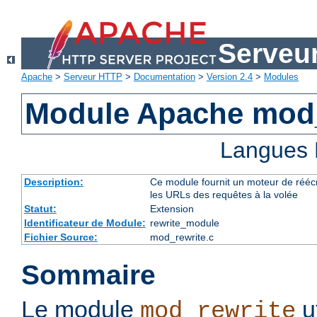
Serveu
Apache
>
Serveur HTTP
>
Documentation
>
Version 2.4
>
Modules
Module Apache mod_
Langues 
Description:
Ce module fournit un moteur de réécr
les URLs des requêtes à la volée
Statut:
Extension
Identificateur de Module:
rewrite_module
Fichier Source:
mod_rewrite.c
Sommaire
Le module
u
mod_rewrite