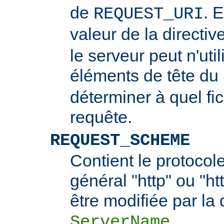
de
. 
REQUEST_URI
valeur de la directiv
le serveur peut n'uti
éléments de tête du
déterminer à quel fi
requête.
REQUEST_SCHEME
Contient le protocol
général "http" ou "ht
être modifiée par la 
.
ServerName