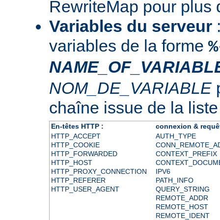
RewriteMap
pour plus d
Variables du serveur
:
variables de la forme
%
NAME_OF_VARIABL
NOM_DE_VARIABLE
p
chaîne issue de la liste
En-têtes HTTP :
connexion & requê
HTTP_ACCEPT
AUTH_TYPE
HTTP_COOKIE
CONN_REMOTE_A
HTTP_FORWARDED
CONTEXT_PREFIX
HTTP_HOST
CONTEXT_DOCUM
HTTP_PROXY_CONNECTION
IPV6
HTTP_REFERER
PATH_INFO
HTTP_USER_AGENT
QUERY_STRING
REMOTE_ADDR
REMOTE_HOST
REMOTE_IDENT