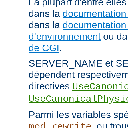
La plupart d'entre ell
dans la
documentation
dans la
documentation 
d’environnement
ou da
de CGI
.
SERVER_NAME et S
dépendent respectivem
directives
UseCanoni
UseCanonicalPhysi
Parmi les variables spé
, ou trou
mod_rewrite