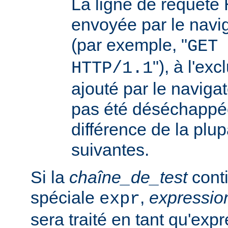
La ligne de requêt
envoyée par le navi
(par exemple, "
GET 
"), à l'ex
HTTP/1.1
ajouté par le navigat
pas été déséchappée
différence de la plup
suivantes.
Si la
chaîne_de_test
conti
spéciale
,
expressi
expr
sera traité en tant qu'exp