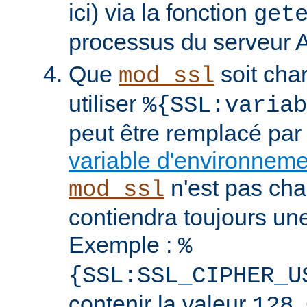
ici) via la fonction
get
processus du serveur 
Que
soit cha
mod_ssl
utiliser
%{SSL:variab
peut être remplacé par
variable d'environnem
n'est pas cha
mod_ssl
contiendra toujours un
Exemple :
%
{SSL:SSL_CIPHER_U
contenir la valeur
.
128