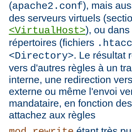
(
), mais aus
apache2.conf
des serveurs virtuels (secti
), ou dans
<VirtualHost>
répertoires (fichiers
.htac
. Le résultat 
<Directory>
vers d'autres règles à un t
interne, une redirection ver
externe ou même l'envoi ve
mandataire, en fonction de
attachez aux règles
étant très pui
mod_rewrite